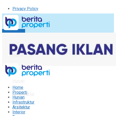
Privacy Policy
Kirim Tulisan
Tulisan Saya
Logout
Home
Properti
Hunian
Home
Properti
Infrastruktur
Hunian
Infrastruktur
Arsitektur
Arsitektur
Interior