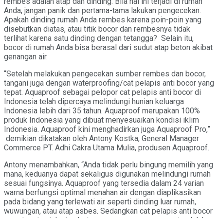
rembes adalah atap dan dinding. Bila hal ini terjadi di rumah
Anda, jangan panik dan pertama-tama lakukan pengecekan.
Apakah dinding rumah Anda rembes karena poin-poin yang
disebutkan diatas, atau titik bocor dan rembesnya tidak
terlihat karena satu dinding dengan tetangga? Selain itu,
bocor di rumah Anda bisa berasal dari sudut atap beton akibat
genangan air.
“Setelah melakukan pengecekan sumber rembes dan bocor,
tangani juga dengan waterproofing/cat pelapis anti bocor yang
tepat. Aquaproof sebagai pelopor cat pelapis anti bocor di
Indonesia telah dipercaya melindungi hunian keluarga
Indonesia lebih dari 35 tahun. Aquaproof merupakan 100%
produk Indonesia yang dibuat menyesuaikan kondisi iklim
Indonesia. Aquaproof kini menghadirkan juga Aquaproof Pro,”
demikian dikatakan oleh Antony Kostka, General Manager
Commerce PT. Adhi Cakra Utama Mulia, produsen Aquaproof.
Antony menambahkan, “Anda tidak perlu bingung memilih yang
mana, keduanya dapat sekaligus digunakan melindungi rumah
sesuai fungsinya. Aquaproof yang tersedia dalam 24 varian
warna berfungsi optimal menahan air dengan diaplikasikan
pada bidang yang terlewati air seperti dinding luar rumah,
wuwungan, atau atap asbes. Sedangkan cat pelapis anti bocor