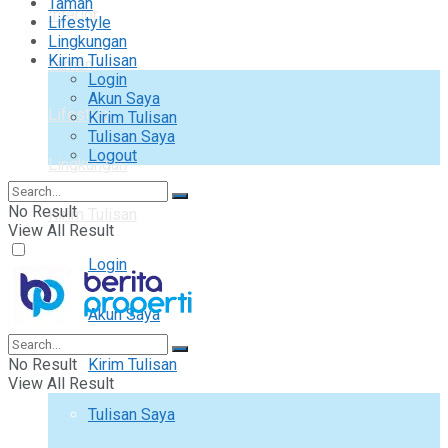
Taman
Interior
Lifestyle
Lingkungan
Kirim Tulisan
Taman
Login
Akun Saya
Lifestyle
Kirim Tulisan
Tulisan Saya
Logout
Lingkungan
No Result
Kirim Tulisan
View All Result
Login
Akun Saya
No Result
Kirim Tulisan
View All Result
Tulisan Saya