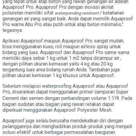
yang tepat untuk atap beton yang rawan genangan air adalah
Aquaproof Pro. Aquaproof Pro dengan inovasi akrilat
poliuretan memiliki sifat
/ ketahanan
waterponding resistant
genangan air yang sangat baik. Anda dapat memilih Aquaproof
Pro warna Abu Pro atau putih untuk atap beton minimalis,”
tegasnya.
Aplikasi Aquaproof maupun Aquaproof Pro sangat mudah,
bisa menggunakan kuas, roll maupun airless spray untuk
bidang yang luas. Aquaproof dan Aquaproof Pro sama-sama
memiliki daya sebar 1 kg untuk 1 m2 tanpa dicampur air ,
dengan pilihan ukuran kemasan yaitu 4 kg atau 20 kg
tergantung luas area bidang rumah Anda. Tambahan juga
pilihan ukuran kemasan 1 kg khusus untuk Aquaproof.
Sebelum melapisi waterproofing Aquaproof atau Aquaproof
Pro, disarankan dapat menggunakan primer campuran Super
Cement dan semen dengan perbandingan volume 1:1⅟4. Pada
bagian sudutan atau bagian yang rawan retakan dapat
diperkuat menggunakan Aquaproof Polyester Mesh.
Aquaproof juga selalu berusaha mendekatkan diri dengan
pelanggannya dan menghadirkan produk-produk yang menjadi
solusi efektif untuk berbagai permasalahan bangunan.