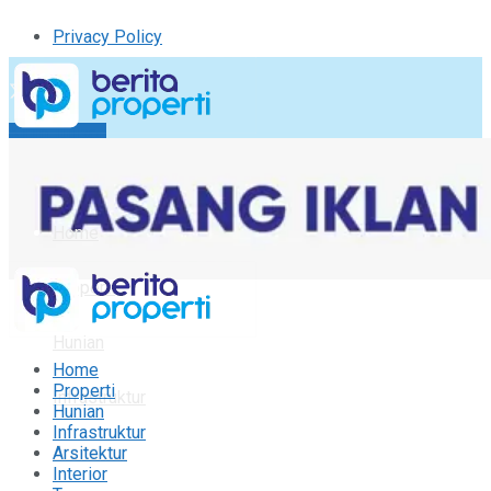
Privacy Policy
Kirim Tulisan
Tulisan Saya
Logout
Home
Properti
Hunian
Home
Properti
Infrastruktur
Hunian
Infrastruktur
Arsitektur
Arsitektur
Interior