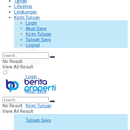
Taman
Interior
Lifestyle
Lingkungan
Kirim Tulisan
Taman
Login
Akun Saya
Lifestyle
Kirim Tulisan
Tulisan Saya
Logout
Lingkungan
No Result
Kirim Tulisan
View All Result
Login
Akun Saya
No Result
Kirim Tulisan
View All Result
Tulisan Saya