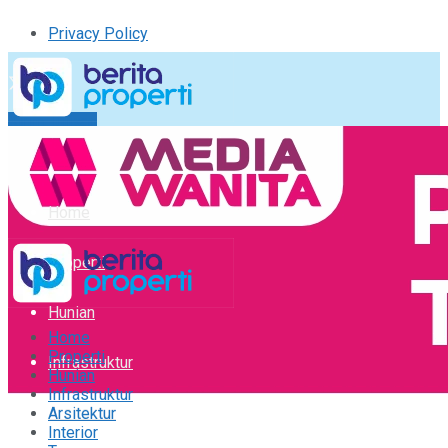
Privacy Policy
Kirim Tulisan
Tulisan Saya
Logout
Home
Properti
Hunian
Home
Properti
Infrastruktur
Hunian
Infrastruktur
Arsitektur
Arsitektur
Interior