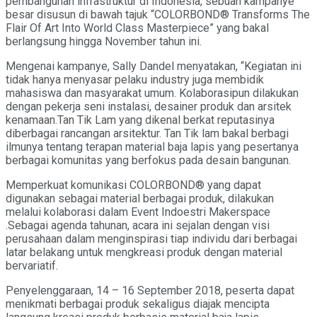
pembangunan infrastruktur di Indonesia, sebuah kampanye
besar disusun di bawah tajuk “COLORBOND® Transforms The
Flair Of Art Into World Class Masterpiece” yang bakal
berlangsung hingga November tahun ini.
Mengenai kampanye, Sally Dandel menyatakan, “Kegiatan ini
tidak hanya menyasar pelaku industry juga membidik
mahasiswa dan masyarakat umum. Kolaborasipun dilakukan
dengan pekerja seni instalasi, desainer produk dan arsitek
kenamaan.Tan Tik Lam yang dikenal berkat reputasinya
diberbagai rancangan arsitektur. Tan Tik lam bakal berbagi
ilmunya tentang terapan material baja lapis yang pesertanya
berbagai komunitas yang berfokus pada desain bangunan.
Memperkuat komunikasi COLORBOND® yang dapat
digunakan sebagai material berbagai produk, dilakukan
melalui kolaborasi dalam Event Indoestri Makerspace
.Sebagai agenda tahunan, acara ini sejalan dengan visi
perusahaan dalam menginspirasi tiap individu dari berbagai
latar belakang untuk mengkreasi produk dengan material
bervariatif.
Penyelenggaraan, 14 – 16 September 2018, peserta dapat
menikmati berbagai produk sekaligus diajak mencipta