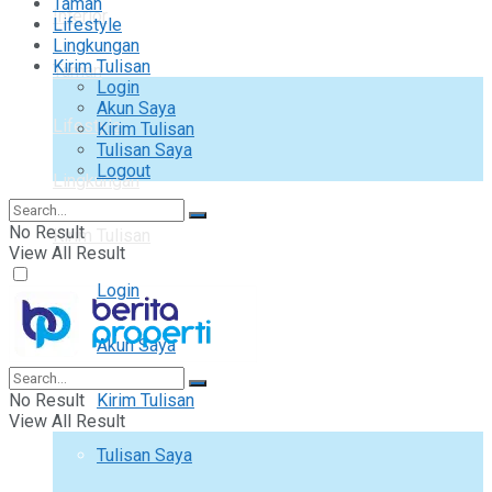
Taman
Interior
Lifestyle
Lingkungan
Kirim Tulisan
Taman
Login
Akun Saya
Lifestyle
Kirim Tulisan
Tulisan Saya
Logout
Lingkungan
No Result
Kirim Tulisan
View All Result
Login
Akun Saya
No Result
Kirim Tulisan
View All Result
Tulisan Saya