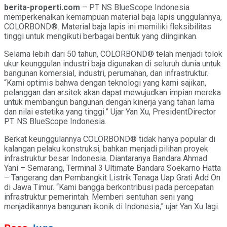
berita-properti.com
– PT NS BlueScope Indonesia
memperkenalkan kemampuan material baja lapis unggulannya,
COLORBOND®. Material baja lapis ini memiliki fleksibilitas
tinggi untuk mengikuti berbagai bentuk yang diinginkan.
Selama lebih dari 50 tahun, COLORBOND® telah menjadi tolok
ukur keunggulan industri baja digunakan di seluruh dunia untuk
bangunan komersial, industri, perumahan, dan infrastruktur.
“Kami optimis bahwa dengan teknologi yang kami sajikan,
pelanggan dan arsitek akan dapat mewujudkan impian mereka
untuk membangun bangunan dengan kinerja yang tahan lama
dan nilai estetika yang tinggi.” Ujar Yan Xu, PresidentDirector
PT. NS BlueScope Indonesia.
Berkat keunggulannya COLORBOND® tidak hanya popular di
kalangan pelaku konstruksi, bahkan menjadi pilihan proyek
infrastruktur besar Indonesia. Diantaranya Bandara Ahmad
Yani – Semarang, Terminal 3 Ultimate Bandara Soekarno Hatta
– Tangerang dan Pembangkit Listrik Tenaga Uap Grati Add On
di Jawa Timur. “Kami bangga berkontribusi pada percepatan
infrastruktur pemerintah. Memberi sentuhan seni yang
menjadikannya bangunan ikonik di Indonesia,” ujar Yan Xu lagi.