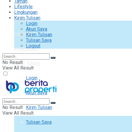
Taman
Interior
Lifestyle
Lingkungan
Kirim Tulisan
Taman
Login
Akun Saya
Lifestyle
Kirim Tulisan
Tulisan Saya
Logout
Lingkungan
No Result
Kirim Tulisan
View All Result
Login
Akun Saya
No Result
Kirim Tulisan
View All Result
Tulisan Saya