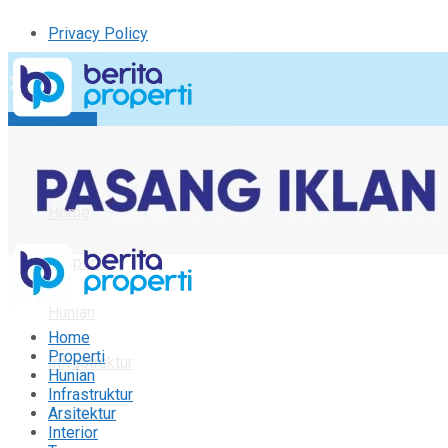
Privacy Policy
Kirim Tulisan
Tulisan Saya
Logout
Home
Properti
Hunian
Home
Properti
Infrastruktur
Hunian
Infrastruktur
Arsitektur
Arsitektur
Interior