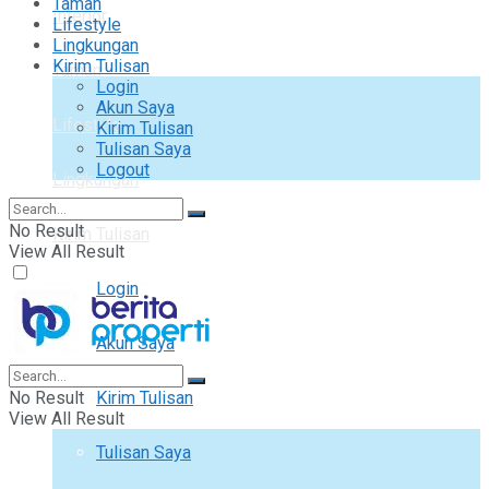
Taman
Interior
Lifestyle
Lingkungan
Kirim Tulisan
Taman
Login
Akun Saya
Lifestyle
Kirim Tulisan
Tulisan Saya
Logout
Lingkungan
No Result
Kirim Tulisan
View All Result
Login
Akun Saya
No Result
Kirim Tulisan
View All Result
Tulisan Saya