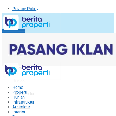
Privacy Policy
Kirim Tulisan
Tulisan Saya
Logout
Home
Properti
Hunian
Home
Properti
Infrastruktur
Hunian
Infrastruktur
Arsitektur
Arsitektur
Interior