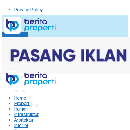
Privacy Policy
Kirim Tulisan
Tulisan Saya
Logout
Home
Properti
Hunian
Home
Properti
Infrastruktur
Hunian
Infrastruktur
Arsitektur
Arsitektur
Interior