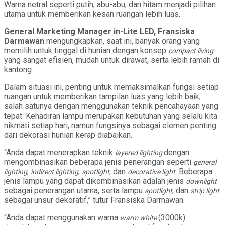
Warna netral seperti putih, abu-abu, dan hitam menjadi pilihan
utama untuk memberikan kesan ruangan lebih luas.
General Marketing Manager in-Lite LED, Fransiska
Darmawan
mengungkapkan, saat ini, banyak orang yang
memilih untuk tinggal di hunian dengan konsep
compact living
yang sangat efisien, mudah untuk dirawat, serta lebih ramah di
kantong.
Dalam situasi ini, penting untuk memaksimalkan fungsi setiap
ruangan untuk memberikan tampilan luas yang lebih baik,
salah satunya dengan menggunakan teknik pencahayaan yang
tepat. Kehadiran lampu merupakan kebutuhan yang selalu kita
nikmati setiap hari, namun fungsinya sebagai elemen penting
dari dekorasi hunian kerap diabaikan.
“Anda dapat menerapkan teknik
dengan
layered lighting
mengombinasikan beberapa jenis penerangan seperti
general
,
,
, dan
. Beberapa
lighting
indirect lighting
spotlight
decorative light
jenis lampu yang dapat dikombinasikan adalah jenis
downlight
sebagai penerangan utama, serta lampu
, dan
spotlight
strip light
sebagai unsur dekoratif,” tutur Fransiska Darmawan.
“Anda dapat menggunakan warna
(3000k)
warm white