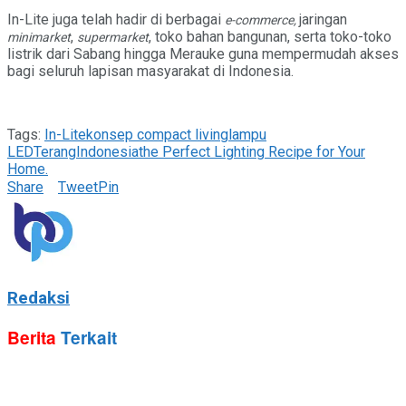
In-Lite juga telah hadir di berbagai
jaringan
e-commerce,
,
, toko bahan bangunan, serta toko-toko
minimarket
supermarket
listrik dari Sabang hingga Merauke guna mempermudah akses
bagi seluruh lapisan masyarakat di Indonesia.
Tags:
In-Lite
konsep compact living
lampu
LED
TerangIndonesia
the Perfect Lighting Recipe for Your
Home.
Share
Tweet
Pin
Redaksi
Berita
Terkait