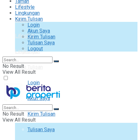
Taman
Interior
Lifestyle
Lingkungan
Kirim Tulisan
Taman
Login
Akun Saya
Lifestyle
Kirim Tulisan
Tulisan Saya
Logout
Lingkungan
No Result
Kirim Tulisan
View All Result
Login
Akun Saya
No Result
Kirim Tulisan
View All Result
Tulisan Saya