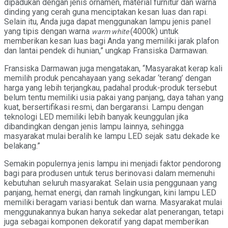
dipadukan dengan jenis ornamen, material furnitur dan warna
dinding yang cerah guna menciptakan kesan luas dan rapi.
Selain itu, Anda juga dapat menggunakan lampu jenis panel
yang tipis dengan warna
(4000k) untuk
warm white
memberikan kesan luas bagi Anda yang memiliki jarak plafon
dan lantai pendek di hunian,” ungkap Fransiska Darmawan.
Fransiska Darmawan juga mengatakan, “Masyarakat kerap kali
memilih produk pencahayaan yang sekadar ‘terang’ dengan
harga yang lebih terjangkau, padahal produk-produk tersebut
belum tentu memiliki usia pakai yang panjang, daya tahan yang
kuat, bersertifikasi resmi, dan bergaransi. Lampu dengan
teknologi LED memiliki lebih banyak keunggulan jika
dibandingkan dengan jenis lampu lainnya, sehingga
masyarakat mulai beralih ke lampu LED sejak satu dekade ke
belakang.”
Semakin populernya jenis lampu ini menjadi faktor pendorong
bagi para produsen untuk terus berinovasi dalam memenuhi
kebutuhan seluruh masyarakat. Selain usia penggunaan yang
panjang, hemat energi, dan ramah lingkungan, kini lampu LED
memiliki beragam variasi bentuk dan warna. Masyarakat mulai
menggunakannya bukan hanya sekedar alat penerangan, tetapi
juga sebagai komponen dekoratif yang dapat memberikan