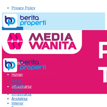
Privacy Policy
Kirim Tulisan
Tulisan Saya
Logout
Home
Properti
Hunian
Home
Properti
Infrastruktur
Hunian
Infrastruktur
Arsitektur
Arsitektur
Interior