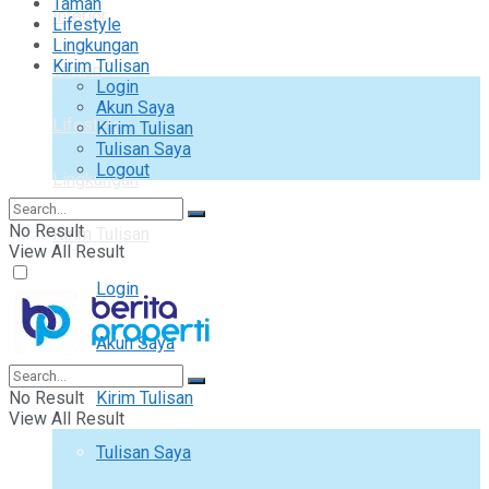
Taman
Interior
Lifestyle
Lingkungan
Kirim Tulisan
Taman
Login
Akun Saya
Lifestyle
Kirim Tulisan
Tulisan Saya
Logout
Lingkungan
No Result
Kirim Tulisan
View All Result
Login
Akun Saya
No Result
Kirim Tulisan
View All Result
Tulisan Saya