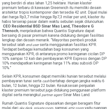
yang berdiri di atas lahan 1,25 hektare. Hunian klaster
premium terbaru di kawasan Greenwich itu memiliki desain
arsitektur tropis kontemporer dan tersedia 42 unit. Dijual mulai
dari harga Rp3,7 miliar hingga Rp7,3 miliar per unit, klaster itu
habis terserap pasar dalam waktu sebulan sejak diluncurkan.
CEO Residential BSD Sinar Mas Land, Theodore G
Thenoch
, menjelaskan bahwa Quantis Signature dapat
bersaing di pasar premium karena didukung dengan fasilitas
lengkap dan desain menarik. “Mayoritas pembeli produk
tersebut ialah
serta menggunakan fasilitas KPR.
end user
Terdapat berbagai kemudahan bagi konsumen yang
menggunakan KPR, di antaranya promo keringanan cicilan DP
10% sampai 12 kali dan pembayaran KPR Express dengan DP
10% mendapatkan keringanan harga 11% atau subsidi DP
10%.”
Selain KPR, konsumen dapat memiliki hunian tersebut melalui
pembayaran tunai serta
bertahap dengan jangka waktu 6
cash
bulan, 12 bulan, hingga 22 bulan. Kesuksesan penjualan
klaster premium tersebut juga didukung penggunaan platform
digital serta merangkul
Sinar Mas Land.
partner agent
Rumah Quantis Signature dipasarkan dengan beragam fitur
mulai dari
,
, sampai
yaitu ruangan
sky deck
private room
attic room