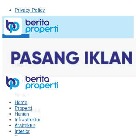
Privacy Policy
Kirim Tulisan
Tulisan Saya
Logout
Home
Properti
Hunian
Home
Properti
Infrastruktur
Hunian
Infrastruktur
Arsitektur
Arsitektur
Interior