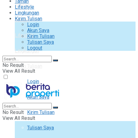
Taman
Interior
Lifestyle
Lingkungan
Kirim Tulisan
Taman
Login
Akun Saya
Lifestyle
Kirim Tulisan
Tulisan Saya
Logout
Lingkungan
No Result
Kirim Tulisan
View All Result
Login
Akun Saya
No Result
Kirim Tulisan
View All Result
Tulisan Saya