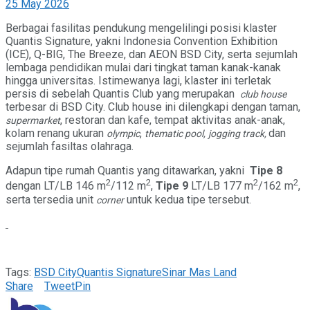
25 May 2026
Berbagai fasilitas pendukung mengelilingi posisi klaster
Quantis Signature, yakni Indonesia Convention Exhibition
(ICE), Q-BIG, The Breeze, dan AEON BSD City, serta sejumlah
lembaga pendidikan mulai dari tingkat taman kanak-kanak
hingga universitas. Istimewanya lagi, klaster ini terletak
persis di sebelah Quantis Club yang merupakan
club house
terbesar di BSD City. Club house ini dilengkapi dengan taman,
, restoran dan kafe, tempat aktivitas anak-anak,
supermarket
kolam renang ukuran
,
dan
olympic
thematic pool,
jogging track,
sejumlah fasiltas olahraga.
Adapun tipe rumah Quantis yang ditawarkan, yakni
Tipe 8
2
2
2
2
dengan LT/LB 146 m
/112 m
,
Tipe 9
LT/LB 177 m
/162 m
,
serta tersedia unit
untuk kedua tipe tersebut.
corner
Tags:
BSD City
Quantis Signature
Sinar Mas Land
Share
Tweet
Pin