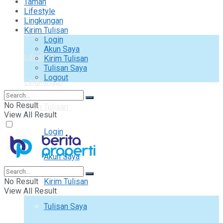
Taman
Interior
Lifestyle
Lingkungan
Kirim Tulisan
Taman
Login
Akun Saya
Lifestyle
Kirim Tulisan
Tulisan Saya
Logout
Lingkungan
No Result
Kirim Tulisan
View All Result
Login
Akun Saya
No Result
Kirim Tulisan
View All Result
Tulisan Saya