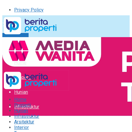
Privacy Policy
Kirim Tulisan
Tulisan Saya
Logout
Home
Properti
Hunian
Home
Properti
Infrastruktur
Hunian
Infrastruktur
Arsitektur
Arsitektur
Interior