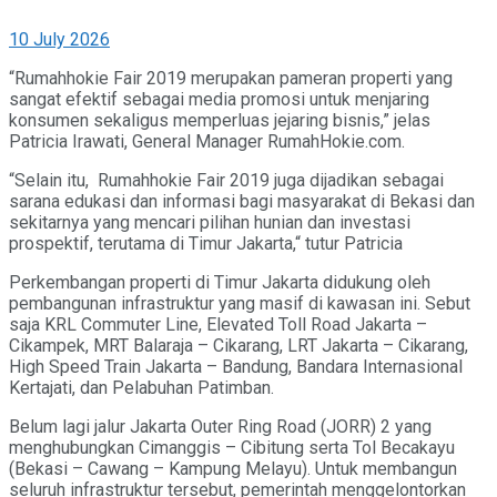
Komersial, dan Ruang Terbuka
10 July 2026
Hijau
“Rumahhokie Fair 2019 merupakan pameran properti yang
sangat efektif sebagai media promosi untuk menjaring
konsumen sekaligus memperluas jejaring bisnis,” jelas
Patricia Irawati, General Manager RumahHokie.com.
“Selain itu, Rumahhokie Fair 2019 juga dijadikan sebagai
sarana edukasi dan informasi bagi masyarakat di Bekasi dan
sekitarnya yang mencari pilihan hunian dan investasi
prospektif, terutama di Timur Jakarta,“ tutur Patricia
Perkembangan properti di Timur Jakarta didukung oleh
pembangunan infrastruktur yang masif di kawasan ini. Sebut
saja KRL Commuter Line, Elevated Toll Road Jakarta –
Cikampek, MRT Balaraja – Cikarang, LRT Jakarta – Cikarang,
High Speed Train Jakarta – Bandung, Bandara Internasional
Kertajati, dan Pelabuhan Patimban.
Belum lagi jalur Jakarta Outer Ring Road (JORR) 2 yang
menghubungkan Cimanggis – Cibitung serta Tol Becakayu
(Bekasi – Cawang – Kampung Melayu). Untuk membangun
seluruh infrastruktur tersebut, pemerintah menggelontorkan