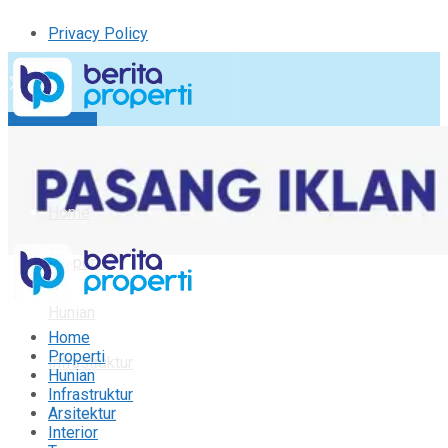
Privacy Policy
Kirim Tulisan
Tulisan Saya
Logout
Home
Properti
Hunian
Home
Properti
Infrastruktur
Hunian
Infrastruktur
Arsitektur
Arsitektur
Interior