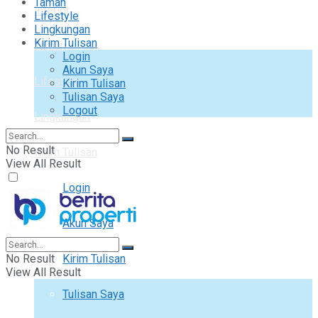
Taman
Interior
Lifestyle
Lingkungan
Kirim Tulisan
Taman
Login
Akun Saya
Lifestyle
Kirim Tulisan
Tulisan Saya
Logout
Lingkungan
No Result
Kirim Tulisan
View All Result
Login
Akun Saya
No Result
Kirim Tulisan
View All Result
Tulisan Saya