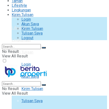
Taman
Interior
Lifestyle
Lingkungan
Kirim Tulisan
Taman
Login
Akun Saya
Lifestyle
Kirim Tulisan
Tulisan Saya
Logout
Lingkungan
No Result
Kirim Tulisan
View All Result
Login
Akun Saya
No Result
Kirim Tulisan
View All Result
Tulisan Saya