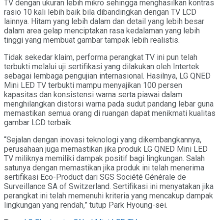
TV dengan ukuran lebih mikro sehingga menghasilkan kontras
rasio 10 kali lebih baik bila dibandingkan dengan TV LCD
lainnya. Hitam yang lebih dalam dan detail yang lebih besar
dalam area gelap menciptakan rasa kedalaman yang lebih
tinggi yang membuat gambar tampak lebih realistis.
Tidak sekedar klaim, performa perangkat TV ini pun telah
terbukti melalui uji sertifikasi yang dilakukan oleh Intertek
sebagai lembaga pengujian internasional. Hasilnya, LG QNED
Mini LED TV terbukti mampu menyajikan 100 persen
kapasitas dan konsistensi warna serta piawai dalam
menghilangkan distorsi warna pada sudut pandang lebar guna
memastikan semua orang di ruangan dapat menikmati kualitas
gambar LCD terbaik.
“Sejalan dengan inovasi teknologi yang dikembangkannya,
perusahaan juga memastikan jika produk LG QNED Mini LED
TV miliknya memiliki dampak positif bagi lingkungan. Salah
satunya dengan memastikan jika produk ini telah menerima
sertifikasi Eco-Product dari SGS Société Générale de
Surveillance SA of Switzerland. Sertifikasi ini menyatakan jika
perangkat ini telah memenuhi kriteria yang mencakup dampak
lingkungan yang rendah,” tutup Park Hyoung-sei.