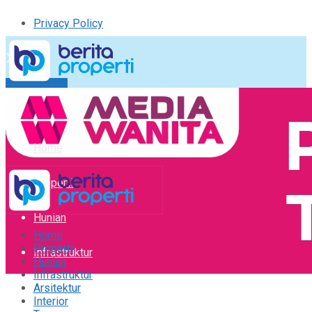
Privacy Policy
Kirim Tulisan
Tulisan Saya
Logout
Home
Properti
Hunian
Home
Properti
Infrastruktur
Hunian
Infrastruktur
Arsitektur
Arsitektur
Interior