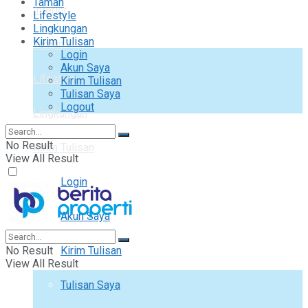
Taman
Interior
Lifestyle
Lingkungan
Kirim Tulisan
Taman
Login
Akun Saya
Lifestyle
Kirim Tulisan
Tulisan Saya
Logout
Lingkungan
No Result
Kirim Tulisan
View All Result
Login
Akun Saya
No Result
Kirim Tulisan
View All Result
Tulisan Saya