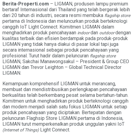
Berita-Properti.com
– LIGMAN, produsen lampu premium
bertaraf Internasional dari Thailand yang telah bergerak lebih
dari 20 tahun di industri, secara resmi membuka
flagship store
pertama di Indonesia dan meluncurkan produk berteknologi
canggih IoT Light Connect. Komitmen LIGMAN dalam
menghadirkan produk pencahayaan
dan
dengan
indoor
outdoor
kualitas terbaik dan efisien berdampak pada produk-produk
LIGMAN yang tidak hanya diakui di pasar lokal tapi juga
secara internasional sebagai produk pencahayaan yang
profesional. Turut hadir dalam peluncuran
flagship store
LIGMAN, Sakchai Manawongsakul – President & Group CEO
LIGMAN dan Trevor Leighton – Global Technical Director
LIGMAN.
Kemampuan komprehensif LIGMAN untuk merancang,
membuat dan mendistribusikan perlengkapan pencahayaan
berkualitas telah berkembang pesat selama bertahun-tahun.
Komitmen untuk menghadirkan produk berteknologi canggih
dan modern menjadi salah satu fokus LIGMAN untuk setiap
produk pencahayaan yang diciptakan. Bertepatan dengan
peluncuran Flaghsip Store LIGMAN pertama di Indonesia,
LIGMAN turut memperkenalkan produk unggulan yakni IoT
Light Connect.
(Internet of Things)