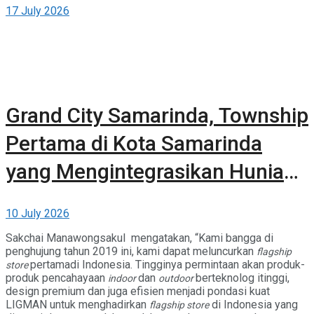
17 July 2026
Grand City Samarinda, Township
Pertama di Kota Samarinda
yang Mengintegrasikan Hunian,
Komersial, dan Ruang Terbuka
10 July 2026
Hijau
Sakchai Manawongsakul mengatakan, “Kami bangga di
penghujung tahun 2019 ini, kami dapat meluncurkan
flagship
pertamadi Indonesia. Tingginya permintaan akan produk-
store
produk pencahayaan
dan
berteknolog itinggi,
indoor
outdoor
design premium dan juga efisien menjadi pondasi kuat
LIGMAN untuk menghadirkan
di Indonesia yang
flagship store