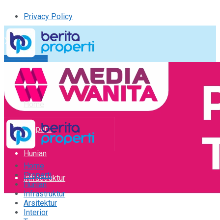
Privacy Policy
Kirim Tulisan
Tulisan Saya
Logout
Home
Properti
Hunian
Home
Properti
Infrastruktur
Hunian
Infrastruktur
Arsitektur
Arsitektur
Interior