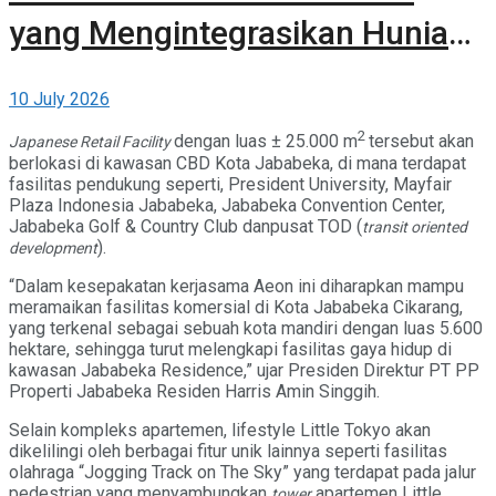
yang Mengintegrasikan Hunian,
Komersial, dan Ruang Terbuka
10 July 2026
Hijau
2
dengan luas ± 25.000 m
tersebut akan
Japanese
R
etail
F
acility
berlokasi di kawasan CBD Kota Jababeka, di mana terdapat
fasilitas pendukung seperti, President University, Mayfair
Plaza Indonesia Jababeka, Jababeka Convention Center,
Jababeka Golf & Country Club danpusat TOD (
transit oriented
).
development
“Dalam kesepakatan kerjasama Aeon ini diharapkan mampu
meramaikan fasilitas komersial di Kota Jababeka Cikarang,
yang terkenal sebagai sebuah kota mandiri dengan luas 5.600
hektare, sehingga turut melengkapi fasilitas gaya hidup di
kawasan Jababeka Residence,” ujar Presiden Direktur PT PP
Properti Jababeka Residen Harris Amin Singgih.
Selain kompleks apartemen, lifestyle Little Tokyo akan
dikelilingi oleh berbagai fitur unik lainnya seperti fasilitas
olahraga “Jogging Track on The Sky” yang terdapat pada jalur
pedestrian yang menyambungkan
apartemen Little
tower