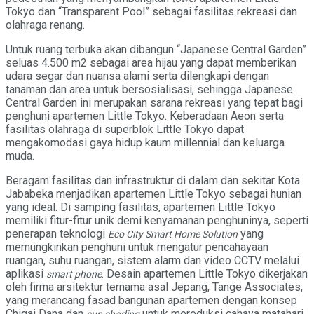
Tokyo dan “Transparent Pool” sebagai fasilitas rekreasi dan
olahraga renang.
Untuk ruang terbuka akan dibangun “Japanese Central Garden”
seluas 4.500 m2 sebagai area hijau yang dapat memberikan
udara segar dan nuansa alami serta dilengkapi dengan
tanaman dan area untuk bersosialisasi, sehingga Japanese
Central Garden ini merupakan sarana rekreasi yang tepat bagi
penghuni apartemen Little Tokyo. Keberadaan Aeon serta
fasilitas olahraga di superblok Little Tokyo dapat
mengakomodasi gaya hidup kaum millennial dan keluarga
muda.
Beragam fasilitas dan infrastruktur di dalam dan sekitar Kota
Jababeka menjadikan apartemen Little Tokyo sebagai hunian
yang ideal. Di samping fasilitas, apartemen Little Tokyo
memiliki fitur-fitur unik demi kenyamanan penghuninya, seperti
penerapan teknologi
yang
Eco City Smart Home Solution
memungkinkan penghuni untuk mengatur pencahayaan
ruangan, suhu ruangan, sistem alarm dan video CCTV melalui
aplikasi
. Desain apartemen Little Tokyo dikerjakan
smart phone
oleh firma arsitektur ternama asal Jepang, Tange Associates,
yang merancang fasad bangunan apartemen dengan konsep
Chigai Dana dan
untuk mereduksi cahaya matahari.
sun shading