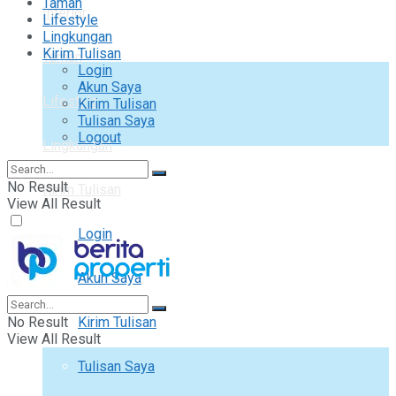
Taman
Interior
Lifestyle
Lingkungan
Kirim Tulisan
Taman
Login
Akun Saya
Lifestyle
Kirim Tulisan
Tulisan Saya
Logout
Lingkungan
No Result
Kirim Tulisan
View All Result
Login
Akun Saya
No Result
Kirim Tulisan
View All Result
Tulisan Saya