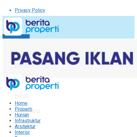
Privacy Policy
Kirim Tulisan
Tulisan Saya
Logout
Home
Properti
Hunian
Home
Properti
Infrastruktur
Hunian
Infrastruktur
Arsitektur
Arsitektur
Interior