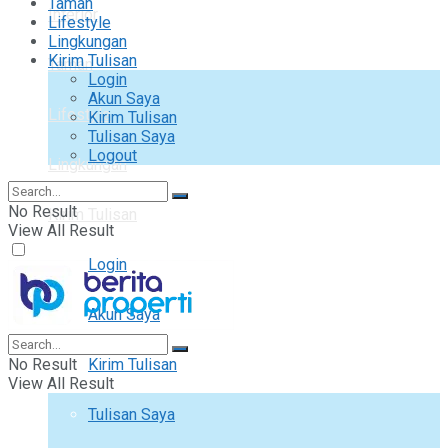
Taman
Interior
Lifestyle
Lingkungan
Kirim Tulisan
Taman
Login
Akun Saya
Lifestyle
Kirim Tulisan
Tulisan Saya
Logout
Lingkungan
No Result
Kirim Tulisan
View All Result
Login
Akun Saya
No Result
Kirim Tulisan
View All Result
Tulisan Saya