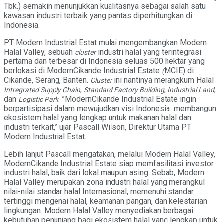
Tbk.) semakin menunjukkan kualitasnya sebagai salah satu
kawasan industri terbaik yang pantas diperhitungkan di
Indonesia.
PT Modern Industrial Estat mulai mengembangkan Modern
Halal Valley, sebuah
industri halal yang terintegrasi
cluster
pertama dan terbesar di Indonesia seluas 500 hektar yang
berlokasi di ModernCikande Industrial Estate
MCIE) di
(
Cikande, Serang, Banten.
ini nantinya merangkum Halal
Cluster
,
,
,
Intregrated Supply Chain
Standard Factory Building
Industrial Land
dan
. ”ModernCikande Industrial Estate ingin
Logistic Park
berpartisipasi dalam mewujudkan visi Indonesia membangun
ekosistem halal yang lengkap untuk makanan halal dan
industri terkait,” ujar Pascall Wilson, Direktur Utama PT
Modern Industrial Estat.
Lebih lanjut Pascall mengatakan, melalui Modern Halal Valley,
ModernCikande Industrial Estate siap memfasilitasi investor
industri halal, baik dari lokal maupun asing. Sebab, Modern
Halal Valley merupakan zona industri halal yang merangkul
nilai-nilai standar halal Internasional, memenuhi standar
tertinggi mengenai halal, keamanan pangan, dan kelestarian
lingkungan. Modern Halal Valley menyediakan berbagai
kebutuhan penunjang bagi ekosistem halal yang lengkap untuk