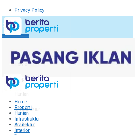
Privacy Policy
Kirim Tulisan
Tulisan Saya
Logout
Home
Properti
Hunian
Home
Properti
Infrastruktur
Hunian
Infrastruktur
Arsitektur
Arsitektur
Interior