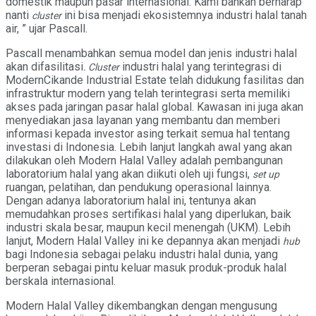
domestik maupun pasar internasional. Kami bahkan berharap
nanti
ini bisa menjadi ekosistemnya industri halal tanah
cluster
air, ” ujar Pascall.
Pascall menambahkan semua model dan jenis industri halal
akan difasilitasi
industri halal yang terintegrasi di
. Cluster
ModernCikande Industrial Estate telah didukung fasilitas dan
infrastruktur modern yang telah terintegrasi serta memiliki
akses pada jaringan pasar halal global. Kawasan ini juga akan
menyediakan jasa layanan yang membantu dan memberi
informasi kepada investor asing terkait semua hal tentang
investasi di Indonesia. Lebih lanjut langkah awal yang akan
dilakukan oleh Modern Halal Valley adalah pembangunan
laboratorium halal yang akan diikuti oleh uji fungsi,
set up
ruangan, pelatihan, dan pendukung operasional lainnya.
Dengan adanya laboratorium halal ini, tentunya akan
memudahkan proses sertifikasi halal yang diperlukan, baik
industri skala besar, maupun kecil menengah (UKM). Lebih
lanjut, Modern Halal Valley ini ke depannya akan menjadi
hub
bagi Indonesia sebagai pelaku industri halal dunia, yang
berperan sebagai pintu keluar masuk produk-produk halal
berskala internasional.
Modern Halal Valley dikembangkan dengan mengusung