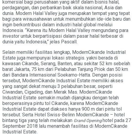
komersial bagi perusahaan yang aktif dalam bisnis halal,
perdagangan, dan perbankan baik skala nasional, Asia dan
dunia. Modern Halal Valley juga merupakan tempat yang tepat
bagi para wirausahawan untuk menumbuhkan ide-ide baru dan
ingin berkontribusi dalam industri halal global melalui
Indonesia. “Karena itu Modern Halal Valley mengundang para
investor untuk berpartisipasi dalam pasar halal terbesar di
dunia yaitu Indonesia,” jelas Pascall.
Selain memiliki fasilitas lengkap, ModernCikande Industrial
Estate juga mempunyai lokasi strategis. yakni berada di
kawasan Cikande, Serang, Banten, atau sekitar 52 km sebelah
barat Jakarta, 75 km dari Pelabuhan Tanjung Priok dan 50 km
dari Bandara Internasional Soekarno-Hatta. Dengan posisi
tersebut, ModernCikande Industrial Estate memiliki akses
yang sangat dekat menuju 3 pelabuhan besar, seperti
Ciwandan, Cigading, dan Merak Mas. ModernCikande
Industrial Estate semakin mudah dijangkau dengan telah
beroperasinya pintu tol Cikande, karena ModernCikande
Industrial Estate dapat diakses hanya 900 m dari pintu tol
tersebut. Serta Hotel Swiss-Belinn ModernCikande – hotel
bintang tiga yang telah melakukan
hotel pada 27
Grand Opening
September 2018 lalu menambah fasilitas di ModernCikande
Industrial Estate.