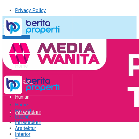
Privacy Policy
Kirim Tulisan
Tulisan Saya
Logout
Home
Properti
Hunian
Home
Properti
Infrastruktur
Hunian
Infrastruktur
Arsitektur
Arsitektur
Interior