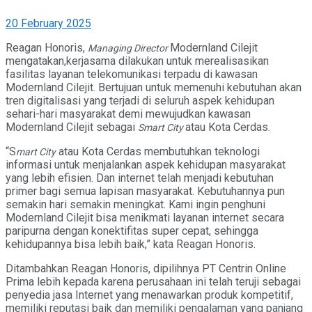
20 February 2025
Reagan Honoris,
Modernland Cilejit
Managing Director
mengatakan,kerjasama dilakukan untuk merealisasikan
fasilitas layanan telekomunikasi terpadu di kawasan
Modernland Cilejit. Bertujuan untuk memenuhi kebutuhan akan
tren digitalisasi yang terjadi di seluruh aspek kehidupan
sehari-hari masyarakat demi mewujudkan kawasan
Modernland Cilejit sebagai
atau Kota Cerdas.
Smart City
“S
atau Kota Cerdas membutuhkan teknologi
mart City
informasi untuk menjalankan aspek kehidupan masyarakat
yang lebih efisien. Dan internet telah menjadi kebutuhan
primer bagi semua lapisan masyarakat. Kebutuhannya pun
semakin hari semakin meningkat. Kami ingin penghuni
Modernland Cilejit bisa menikmati layanan internet secara
paripurna dengan konektifitas super cepat, sehingga
kehidupannya bisa lebih baik,” kata Reagan Honoris.
Ditambahkan Reagan Honoris, dipilihnya PT Centrin Online
Prima lebih kepada karena perusahaan ini telah teruji sebagai
penyedia jasa Internet yang menawarkan produk kompetitif,
memiliki reputasi baik dan memiliki pengalaman yang panjang