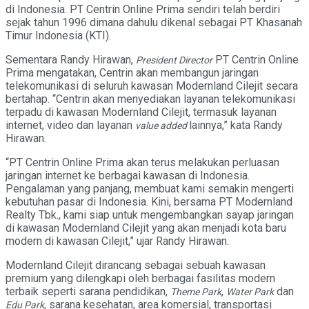
di Indonesia. PT Centrin Online Prima sendiri telah berdiri
sejak tahun 1996 dimana dahulu dikenal sebagai PT Khasanah
Timur Indonesia (KTI).
Sementara Randy Hirawan,
PT Centrin Online
President Director
Prima mengatakan, Centrin akan membangun jaringan
telekomunikasi di seluruh kawasan Modernland Cilejit secara
bertahap. “Centrin akan menyediakan layanan telekomunikasi
terpadu di kawasan Modernland Cilejit, termasuk layanan
internet, video dan layanan
lainnya,” kata Randy
value added
Hirawan.
“PT Centrin Online Prima akan terus melakukan perluasan
jaringan internet ke berbagai kawasan di Indonesia.
Pengalaman yang panjang, membuat kami semakin mengerti
kebutuhan pasar di Indonesia. Kini, bersama PT Modernland
Realty Tbk., kami siap untuk mengembangkan sayap jaringan
di kawasan Modernland Cilejit yang akan menjadi kota baru
modern di kawasan Cilejit,” ujar Randy Hirawan.
Modernland Cilejit dirancang sebagai sebuah kawasan
premium yang dilengkapi oleh berbagai fasilitas modern
terbaik seperti sarana pendidikan,
,
dan
Theme Park
Water Park
, sarana kesehatan, area komersial, transportasi
Edu Park