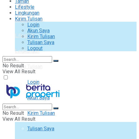
Taman
Interior
Lifestyle
Lingkungan
Kirim Tulisan
Taman
Login
Akun Saya
Lifestyle
Kirim Tulisan
Tulisan Saya
Logout
Lingkungan
No Result
Kirim Tulisan
View All Result
Login
Akun Saya
No Result
Kirim Tulisan
View All Result
Tulisan Saya