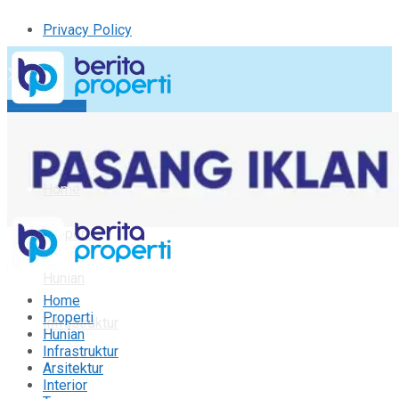
Privacy Policy
Kirim Tulisan
Tulisan Saya
Logout
Home
Properti
Hunian
Home
Properti
Infrastruktur
Hunian
Infrastruktur
Arsitektur
Arsitektur
Interior