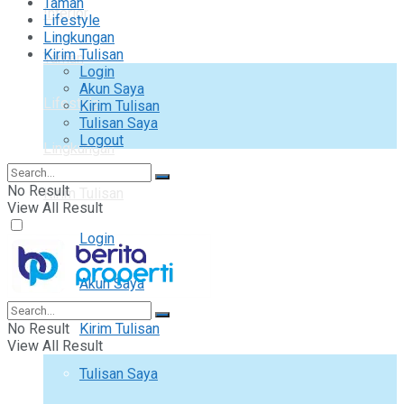
Taman
Interior
Lifestyle
Lingkungan
Kirim Tulisan
Taman
Login
Akun Saya
Lifestyle
Kirim Tulisan
Tulisan Saya
Logout
Lingkungan
No Result
Kirim Tulisan
View All Result
Login
Akun Saya
No Result
Kirim Tulisan
View All Result
Tulisan Saya