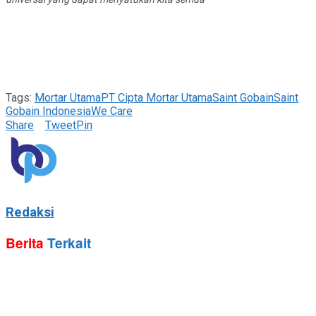
Tags:
Mortar Utama
PT Cipta Mortar Utama
Saint Gobain
Saint
Gobain Indonesia
We Care
Share
Tweet
Pin
Redaksi
Berita
Terkait