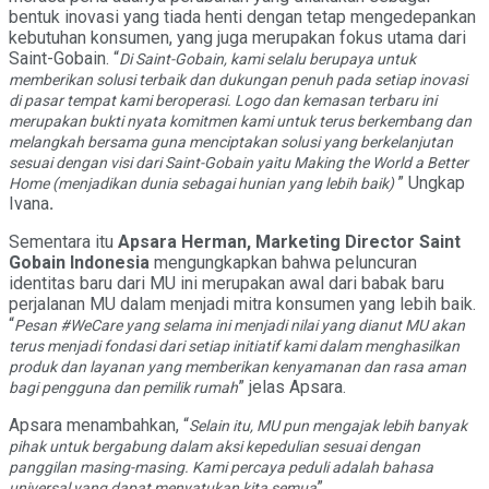
bentuk inovasi yang tiada henti dengan tetap mengedepankan
kebutuhan konsumen, yang juga merupakan fokus utama dari
Saint-Gobain. “
Di Saint-Gobain, kami selalu berupaya untuk
memberikan solusi terbaik dan dukungan penuh pada setiap inovasi
di pasar tempat kami beroperasi. Logo dan kemasan terbaru ini
merupakan bukti nyata komitmen kami untuk terus berkembang dan
melangkah bersama guna menciptakan solusi yang berkelanjutan
sesuai dengan visi dari Saint-Gobain yaitu Making the World a Better
” Ungkap
Home (menjadikan dunia sebagai hunian yang lebih baik)
Ivana
.
Sementara itu
Apsara Herman, Marketing Director Saint
Gobain Indonesia
mengungkapkan bahwa peluncuran
identitas baru dari MU ini merupakan awal dari babak baru
perjalanan MU dalam menjadi mitra konsumen yang lebih baik.
“
Pesan #WeCare yang selama ini menjadi nilai yang dianut MU akan
terus menjadi fondasi dari setiap initiatif kami dalam menghasilkan
produk dan layanan yang memberikan kenyamanan dan rasa aman
” jelas Apsara.
bagi pengguna dan pemilik rumah
Apsara menambahkan, “
Selain itu, MU pun mengajak lebih banyak
pihak untuk bergabung dalam aksi kepedulian sesuai dengan
panggilan masing-masing. Kami percaya peduli adalah bahasa
”
universal yang dapat menyatukan kita semua