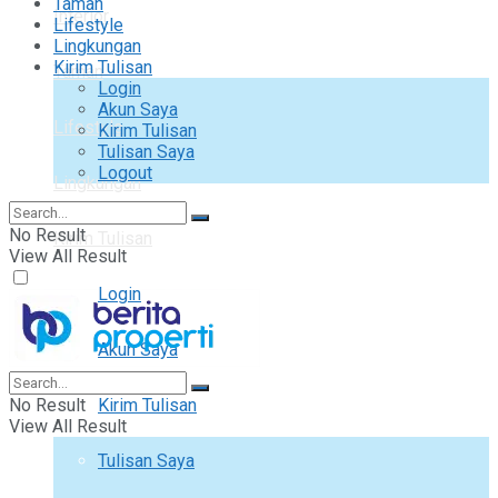
Taman
Interior
Lifestyle
Lingkungan
Kirim Tulisan
Taman
Login
Akun Saya
Lifestyle
Kirim Tulisan
Tulisan Saya
Logout
Lingkungan
No Result
Kirim Tulisan
View All Result
Login
Akun Saya
No Result
Kirim Tulisan
View All Result
Tulisan Saya