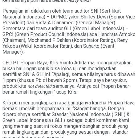
kemasannya pun harus bebas
heavy metal.
Pengujian ini dilakukan oleh team auditor SNI (Sertifikat
Nasional Indonesia) – IAPMO, yakni Shirley Dewi (Senior Vice
President) dan Rista A Dianameci (General Manager).
Sementara dari team auditor GLI (Green Label Indonesia) –
GPCI (Green Product Council Indonesia) ada Hendrata Atmoko
(Chairman), Mochamad F Dahlan (Koordinator Rating), Reny
Yakoba (Wakil Koordinator Ratin), dan Suharto (Event
Manager).
CEO PT Propan Raya, Kris Rianto Adidarma, mengungkapkan
bukan hal ringan untuk bisa lolos uji dan mendapatkan
sertifikat SNI & GLI ini. “Apalagi, semua nilainya harus dibawah
1 ppm (khusus Pb di bawah 2ppm). Tetapi saya bersyukur,
produk kita
semuanya. Artinya cat Propan benar-
not detected
benar ramah lingkungan,” ucap Kris.
Kris pun mengungkapkan rasa bangganya karena Propan Raya
berhasil meraih penghargaan ini. “Sangat bangga. Dengan
diperolehnya sertifikat Standar Nasional Indonesia ( SNI ) &
Green Label Indonesia ( GLI ) sebagai bukti komitmen kami
yang memang saat ini fokus mengembangkan produk yang
ramah lingkungan dan produk yang sesuai dengan standar
nasional Indonesia” ucapnya.