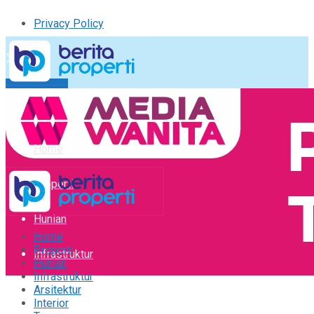
Privacy Policy
Kirim Tulisan
Tulisan Saya
Logout
Home
Properti
Hunian
Home
Properti
Infrastruktur
Hunian
Infrastruktur
Arsitektur
Arsitektur
Interior