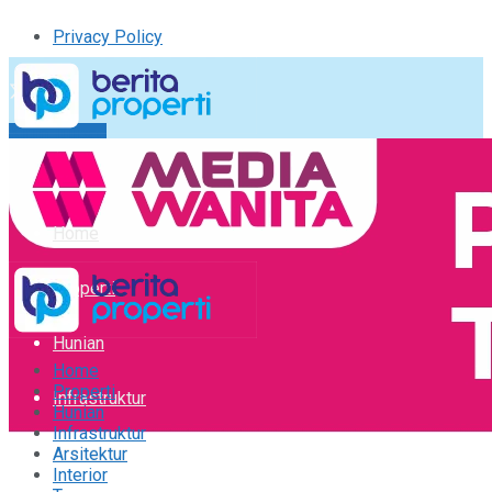
Privacy Policy
Kirim Tulisan
Tulisan Saya
Logout
Home
Properti
Hunian
Home
Properti
Infrastruktur
Hunian
Infrastruktur
Arsitektur
Arsitektur
Interior