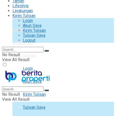
Taman
Interior
Lifestyle
Lingkungan
Kirim Tulisan
Taman
Login
Akun Saya
Lifestyle
Kirim Tulisan
Tulisan Saya
Logout
Lingkungan
No Result
Kirim Tulisan
View All Result
Login
Akun Saya
No Result
Kirim Tulisan
View All Result
Tulisan Saya