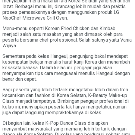
menyiapkan menu makanan ala Korea Selatan yang sehat dan
lezat. Berbagai menu ini, dirancang lebih mudah dan praktis
proses pemasakannya dengan menggunakan produk LG
NeoChef Microwave Grill Oven.
Menu-menu seperti Korean Fried Chicken dan Kimbab
menjadi salah satu masakan yang akan dimasak oleh para
peserta bersama chef professional. Salah satunya yaitu Vania
Wijaya.
Sementara pada kelas Hangeul, pengunjung bakal mendapat
kesempatan belajar menulis huruf kanji Korea dan menambah
kosakata bahasa. Dalam kelas ini, pengajar juga akan
menyampaikan tips cara menguasai menulis Hangeul dengan
benar dan cepat.
Bagi peserta yang lebih tertarik mengetahui lebih dalam tren
kecantikan dan fashion di Korea Selatan, K-Beauty Make-up
Class menjadi tempatnya. Bimbingan pengajar profesional di
kelas ini, menyiapkan peserta tak hanya mengetahui, namun
juga dapat langsung mempraktekannya di kelas.
Di bagian lain, kelas K-Pop Dance Class disiapkan
menyambut masyarakat yang memang lebih tertarik dengan
dance ala Korea Selatan. Di kelas yang berdurasi sekitar satu