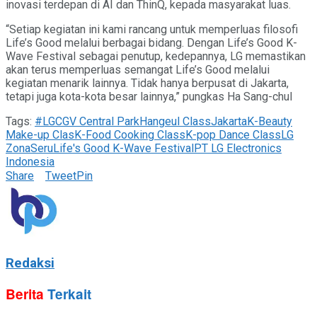
inovasi terdepan di AI dan ThinQ, kepada masyarakat luas.
“Setiap kegiatan ini kami rancang untuk memperluas filosofi
Life’s Good melalui berbagai bidang. Dengan Life’s Good K-
Wave Festival sebagai penutup, kedepannya, LG memastikan
akan terus memperluas semangat Life’s Good melalui
kegiatan menarik lainnya. Tidak hanya berpusat di Jakarta,
tetapi juga kota-kota besar lainnya,” pungkas Ha Sang-chul
Tags:
#LG
CGV Central Park
Hangeul Class
Jakarta
K-Beauty
Make-up Clas
K-Food Cooking Class
K-pop Dance Class
LG
ZonaSeru
Life's Good K-Wave Festival
PT LG Electronics
Indonesia
Share
Tweet
Pin
Redaksi
Berita
Terkait