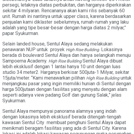
persegi, letaknya diatas perbukitan, dan harganya diperkirakan
sekitar 4 milyaran. Rencananya akan kami rilis sebanyak 60
unit. Rumah ini nantinya untuk upper class, karena berdasarkan
penjualan kami diklaster sebelumnya, rumah-rumah yang laku
adalah yang tipe besar-besar dengan harga diatas 2 milyar,”
papar Syukurman.
Selain landed house, Sentul Alaya sedang melakukan
penawaran NUP untuk proyek
. Lokasinya
High Rise Building
berada di boulevard Sentul Alaya dan hanya selangkah menuju
Sampoerna Academy.
Sentul Alaya dibuat
High Rise Building
lebih eksklusif dengan 1 lantai hanya 10 unit dengan luas
studio 34 meter2. Harganya berkisar 500juta-1 Milyar, sekitar
15juta/meter. “Kami menawarkan pilihan
untuk
High Rise Building
menjangkau pasar yang ingin memiliki hunian di Sentul dengan
harga 500jutaan dengan fasilitas yang menyatu dengan alam
seperti adanya view padang Golf dan gunung Salak,” jelas
Syukurman.
Sentul Alaya mempunyai panorama alamnya yang indah
dengan lokasinya lebih eksklusif berada ditengah-tengah
kawasan Sentul City membuat penghuni Sentul Alaya dapat
menikmati beragam fasilitas yang ada di Sentul City. Karena
lokasi ini adalah lokasi kawasan pegunungan maka perumahan