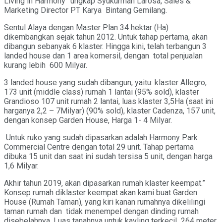
Living in Harmony” ungkap Syukurman Larosa, Sales &
Marketing Director PT Karya Bintang Gemilang.
Sentul Alaya dengan Master Plan 34 hektar (Ha)
dikembangkan sejak tahun 2012. Untuk tahap pertama, akan
dibangun sebanyak 6 klaster. Hingga kini, telah terbangun 3
landed house dan 1 area komersil, dengan total penjualan
kurang lebih 600 Milyar.
3 landed house yang sudah dibangun, yaitu: klaster Allegro,
173 unit (middle class) rumah 1 lantai (95% sold), klaster
Grandioso 107 unit rumah 2 lantai, luas klaster 3,5Ha (saat ini
harganya 2,2 – 7Milyar) (90% sold), klaster Cadenza, 157 unit,
dengan konsep Garden House, Harga 1- 4 Milyar.
Untuk ruko yang sudah dipasarkan adalah Harmony Park
Commercial Centre dengan total 29 unit. Tahap pertama
dibuka 15 unit dan saat ini sudah tersisa 5 unit, dengan harga
1,6 Milyar.
Akhir tahun 2019, akan dipasarkan rumah klaster keempat.”
Konsep rumah diklaster keempat akan kami buat Garden
House (Rumah Taman), yang kiri kanan rumahnya dikelilingi
taman rumah dan tidak menempel dengan dinding rumah
disebelahnya. Luas tanahnya untuk kavling terkecil 264 meter