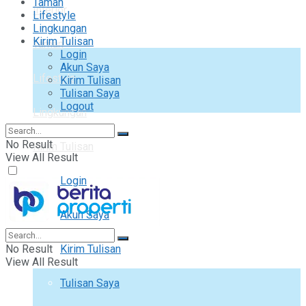
Taman
Interior
Lifestyle
Lingkungan
Kirim Tulisan
Taman
Login
Akun Saya
Lifestyle
Kirim Tulisan
Tulisan Saya
Logout
Lingkungan
No Result
Kirim Tulisan
View All Result
Login
Akun Saya
No Result
Kirim Tulisan
View All Result
Tulisan Saya