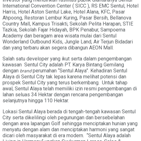
International Convention Center ( SICC ), RS EMC Sentul, Hotel
Harris, Hotel Aston Sentul Lake, Hotel Alana, KFC, Pasar
Ahpoong, Restoran Lembur Kuring, Pasar Bersih, Bellanova
Country Mall, Kampus Trisakti, Sekolah Pelita Harapan, STIE
Tazkia, Sekolah Fajar Hidayah, BPK Penabur, Sampoerna
Academy dan beragam area wisata mulai dari Sentul
Wonderland Outbound Kids, Jungle Land, Air Terjun Bidadari
dan yang terbaru akan segera dibangun AEON Mall.
Salah satu developer yang ikut serta dalam pengembangan
kawasan Sentul City adalah PT. Karya Bintang Gemilang
dengan
perumahan “Sentul Alaya”. Kehadiran Sentul
brand
Alaya di Sentul City tak lepas karena melihat potensi dan
prospek Sentul City yang terus berkembang. Untuk tahap
awal, Sentul Alaya telah memiliki izin resmi pengembangan di
lahan seluas 34 Hektar dengan rencana pengembangan
selanjutnya hingga 110 Hektar.
Lokasi Sentul Alaya berada di tengah-tengah kawasan Sentul
City serta dikelilingi oleh pegunungan dan bersebelahan
dengan area lapangan Golf sehingga menciptakan hunian yang
menyatu dengan alam dan menciptakan harmoni yang sangat
dicari oleh masyarakat di era modern. “Sentul Alaya adalah