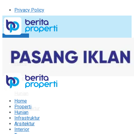
Privacy Policy
Kirim Tulisan
Tulisan Saya
Logout
Home
Properti
Hunian
Home
Properti
Infrastruktur
Hunian
Infrastruktur
Arsitektur
Arsitektur
Interior