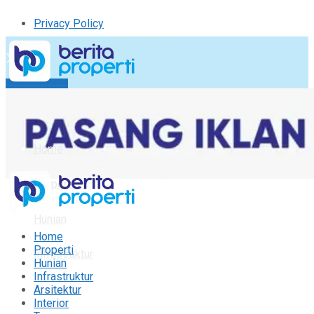
Privacy Policy
Kirim Tulisan
Tulisan Saya
Logout
Home
Properti
Hunian
Home
Properti
Infrastruktur
Hunian
Infrastruktur
Arsitektur
Arsitektur
Interior