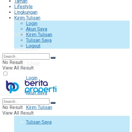
Taman
Interior
Lifestyle
Lingkungan
Kirim Tulisan
Taman
Login
Akun Saya
Lifestyle
Kirim Tulisan
Tulisan Saya
Logout
Lingkungan
No Result
Kirim Tulisan
View All Result
Login
Akun Saya
No Result
Kirim Tulisan
View All Result
Tulisan Saya