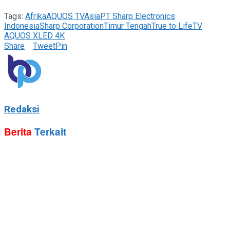
Tags:
Afrika
AQUOS TV
Asia
PT Sharp Electronics
Indonesia
Sharp Corporation
Timur Tengah
True to Life
TV
AQUOS XLED 4K
Share
Tweet
Pin
Redaksi
Berita
Terkait