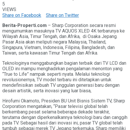
5
VIEWS
Share on Facebook
Share on Twitter
Berita-Properti.com
– Sharp Corporation secara resmi
mengumumkan masuknya TV AQUOS XLED 4K terbarunya ke
Wilayah Asia, Timur Tengah, dan Afrika, di Osaka Jepang.
Pasar Asia akan meliputi negara Malaysia, Thailand,
Singapura, Vietnam, Indonesia, Filipina, Bangladesh, dan
Taiwan, serta kawasan Timur Tengah dan Afrika.
Teknologinya menggabungkan bagian terbaik dari TV LCD dan
OLED ini mampu menghadirkan pengalaman menonton yang
“True to Life” nampak seperti nyata. Melalui teknologi
revolusionernya, TV model terbaru ini ditetapkan untuk
mendefinisikan sebuah TV unggulan generasi baru dengan
desain artistik, serta inovasi yang luar biasa,
Hirofumi Okamoto, Presiden BU Unit Bisnis Sistem TV, Sharp
Corporation mengatakan, “Pasar televisi global telah
berkembang pesat selama beberapa dekade terakhir,
terutama dengan diperkenalkannya teknologi baru dan canggih
pada TV. Sebagai hasil dari inovasi ini, pasar TV global telah
tumbuh sebagai merek TV Jepang terkemuka, Sharp memiliki