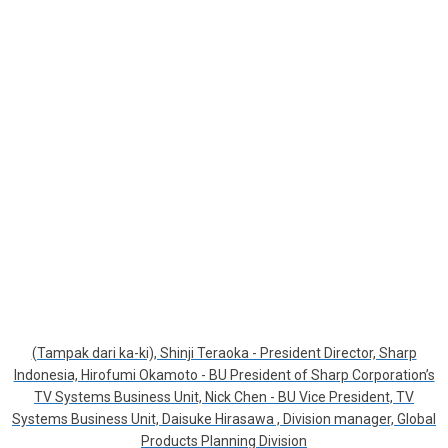
(Tampak dari ka-ki), Shinji Teraoka - President Director, Sharp
Indonesia, Hirofumi Okamoto - BU President of Sharp Corporation’s
TV Systems Business Unit, Nick Chen - BU Vice President, TV
Systems Business Unit, Daisuke Hirasawa , Division manager, Global
Products Planning Division