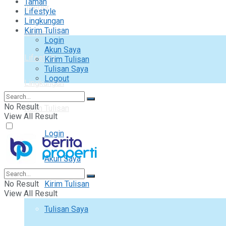
Taman
Interior
Lifestyle
Lingkungan
Kirim Tulisan
Taman
Login
Akun Saya
Lifestyle
Kirim Tulisan
Tulisan Saya
Logout
Lingkungan
No Result
Kirim Tulisan
View All Result
Login
Akun Saya
No Result
Kirim Tulisan
View All Result
Tulisan Saya