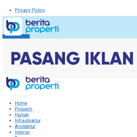
Privacy Policy
Kirim Tulisan
Tulisan Saya
Logout
Home
Properti
Hunian
Home
Properti
Infrastruktur
Hunian
Infrastruktur
Arsitektur
Arsitektur
Interior