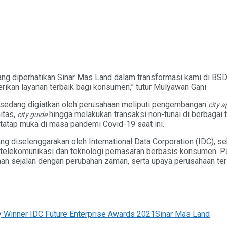
ang diperhatikan Sinar Mas Land dalam transformasi kami di BS
ikan layanan terbaik bagi konsumen,” tutur Mulyawan Gani
sedang digiatkan oleh perusahaan meliputi pengembangan
city a
itas,
hingga melakukan transaksi non-tunai di berbagai t
city guide
tatap muka di masa pandemi Covid-19 saat ini.
g diselenggarakan oleh International Data Corporation (IDC), s
a, telekomunikasi dan teknologi pemasaran berbasis konsumen. P
aan sejalan dengan perubahan zaman, serta upaya perusahaan te
y Winner IDC Future Enterprise Awards 2021
Sinar Mas Land