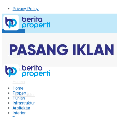
Privacy Policy
Kirim Tulisan
Tulisan Saya
Logout
Home
Properti
Hunian
Home
Properti
Infrastruktur
Hunian
Infrastruktur
Arsitektur
Arsitektur
Interior