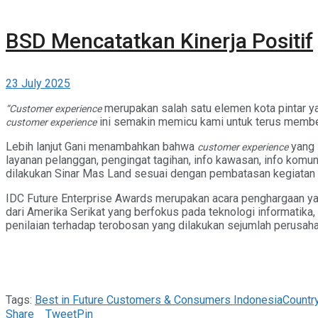
BSD Mencatatkan Kinerja Positif
23 July 2025
merupakan salah satu elemen kota pintar y
“
Customer experience
ini semakin memicu kami untuk terus member
customer experience
Lebih lanjut Gani menambahkan bahwa
yang 
customer experience
layanan pelanggan, pengingat tagihan, info kawasan, info komun
dilakukan Sinar Mas Land sesuai dengan pembatasan kegiatan 
IDC Future Enterprise Awards merupakan acara penghargaan yan
dari Amerika Serikat yang berfokus pada teknologi informatik
penilaian terhadap terobosan yang dilakukan sejumlah perusah
Tags:
Best in Future Customers & Consumers Indonesia
Countr
Share
Tweet
Pin