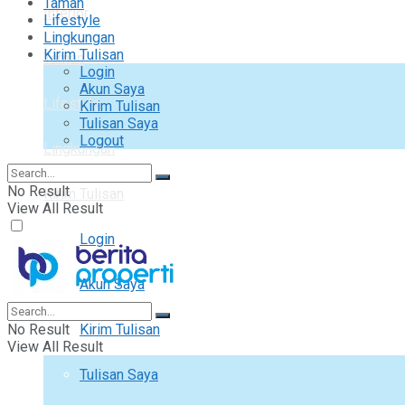
Taman
Interior
Lifestyle
Lingkungan
Kirim Tulisan
Taman
Login
Akun Saya
Lifestyle
Kirim Tulisan
Tulisan Saya
Logout
Lingkungan
No Result
Kirim Tulisan
View All Result
Login
Akun Saya
No Result
Kirim Tulisan
View All Result
Tulisan Saya