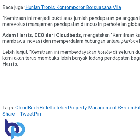
Baca juga :
Hunian Tropis Kontemporer Bersuasana Vila
“Kemitraan ini menjadi bukti atas jumlah pendapatan pelanggan
merevolusi manajemen pendapatan di industri perhotelan global.
Adam Harris, CEO dari Cloudbeds,
mengatakan “Kemitraan ka
membawa inovasi dan memperdalam hubungan antara
platform
Lebih lanjut, “Kemitraan ini memberdayakan
di seluruh d
hotelier
kami akan terus membuka lebih banyak ladang pendapatan bagi 
Harris.
Tags:
CloudBeds
Hotel
hotelier
Property Management System
Si
Share
Tweet
Pin