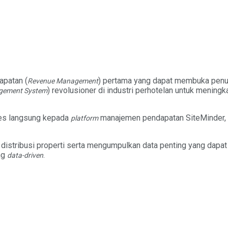
patan (
) pertama yang dapat membuka penuh 
Revenue Management
) revolusioner di industri perhotelan untuk mening
gement System
ses langsung kepada
manajemen pendapatan SiteMinder, d
platform
 distribusi properti serta mengumpulkan data penting yang dapa
ng
.
data-driven