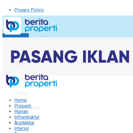
Privacy Policy
Kirim Tulisan
Tulisan Saya
Logout
Home
Properti
Hunian
Home
Properti
Infrastruktur
Hunian
Infrastruktur
Arsitektur
Arsitektur
Interior