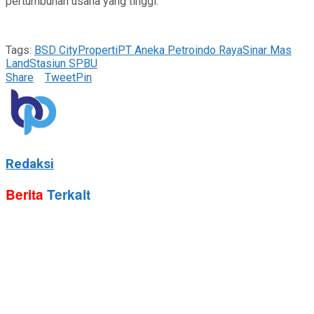
pertumbuhan usaha yang tinggi.
Tags:
BSD City
Properti
PT Aneka Petroindo Raya
Sinar Mas
Land
Stasiun SPBU
Share
Tweet
Pin
Redaksi
Berita
Terkait