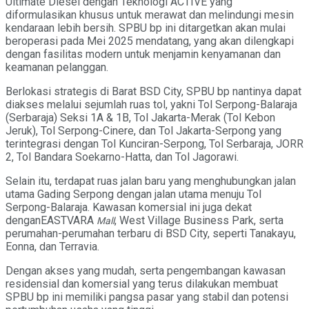
Ultimate Diesel dengan Teknologi ACTIVE yang
diformulasikan khusus untuk merawat dan melindungi mesin
kendaraan lebih bersih. SPBU bp ini ditargetkan akan mulai
beroperasi pada Mei 2025 mendatang, yang akan dilengkapi
dengan fasilitas modern untuk menjamin kenyamanan dan
keamanan pelanggan.
Berlokasi strategis di Barat BSD City, SPBU bp nantinya dapat
diakses melalui sejumlah ruas tol, yakni Tol Serpong-Balaraja
(Serbaraja) Seksi 1A & 1B, Tol Jakarta-Merak (Tol Kebon
Jeruk), Tol Serpong-Cinere, dan Tol Jakarta-Serpong yang
terintegrasi dengan Tol Kunciran-Serpong, Tol Serbaraja, JORR
2, Tol Bandara Soekarno-Hatta, dan Tol Jagorawi.
Selain itu, terdapat ruas jalan baru yang menghubungkan jalan
utama Gading Serpong dengan jalan utama menuju Tol
Serpong-Balaraja. Kawasan komersial ini juga dekat
denganEASTVARA
, West Village Business Park, serta
Mall
perumahan-perumahan terbaru di BSD City, seperti Tanakayu,
Eonna, dan Terravia.
Dengan akses yang mudah, serta pengembangan kawasan
residensial dan komersial yang terus dilakukan membuat
SPBU bp ini memiliki pangsa pasar yang stabil dan potensi