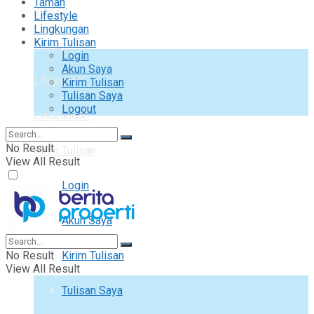
Taman
Interior
Lifestyle
Lingkungan
Kirim Tulisan
Taman
Login
Akun Saya
Lifestyle
Kirim Tulisan
Tulisan Saya
Logout
Lingkungan
No Result
Kirim Tulisan
View All Result
Login
Akun Saya
No Result
Kirim Tulisan
View All Result
Tulisan Saya