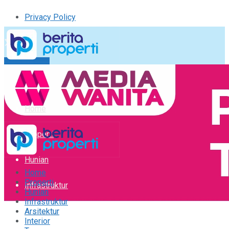
Privacy Policy
Kirim Tulisan
Tulisan Saya
Logout
Home
Properti
Hunian
Home
Properti
Infrastruktur
Hunian
Infrastruktur
Arsitektur
Arsitektur
Interior