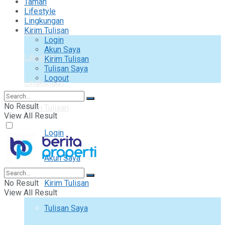
Taman
Interior
Lifestyle
Lingkungan
Kirim Tulisan
Taman
Login
Akun Saya
Lifestyle
Kirim Tulisan
Tulisan Saya
Logout
Lingkungan
No Result
Kirim Tulisan
View All Result
Login
Akun Saya
No Result
Kirim Tulisan
View All Result
Tulisan Saya