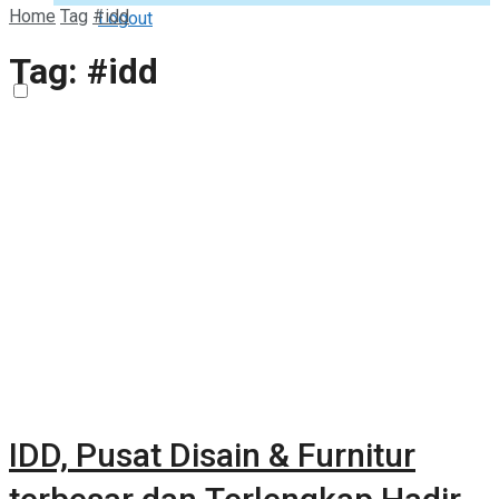
Home
Tag
#idd
Logout
Tag:
#idd
IDD, Pusat Disain & Furnitur