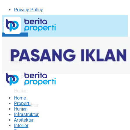
Privacy Policy
Kirim Tulisan
Tulisan Saya
Logout
Home
Properti
Hunian
Home
Properti
Infrastruktur
Hunian
Infrastruktur
Arsitektur
Arsitektur
Interior