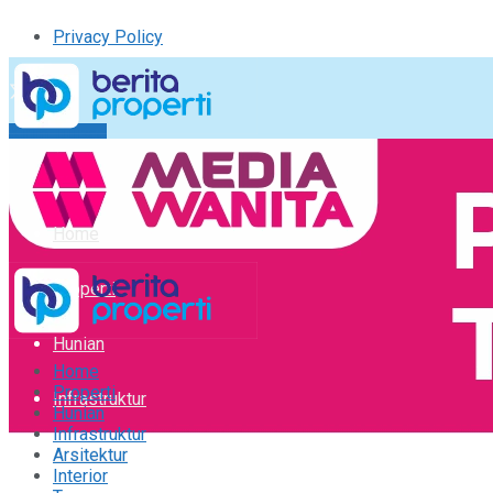
Privacy Policy
Kirim Tulisan
Tulisan Saya
Logout
Home
Properti
Hunian
Home
Properti
Infrastruktur
Hunian
Infrastruktur
Arsitektur
Arsitektur
Interior