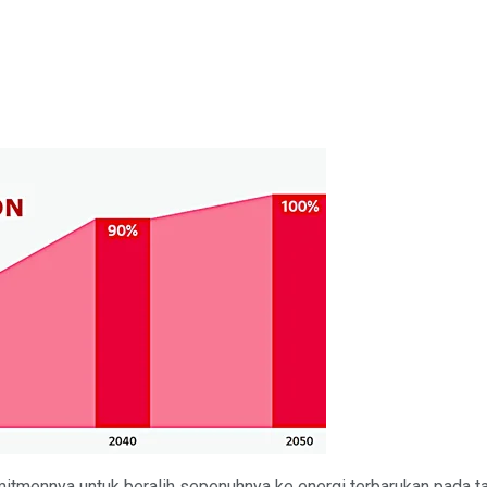
tmennya untuk beralih sepenuhnya ke energi terbarukan pada t