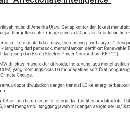
wilayah mulai di Amerika Utara. Setiap kantor dan lokasi manufak
 lainnya ditargetkan untuk mengkonversi 50 persen kebutuhan list
beragam. Termasuk didalamnya, memasang panel surya LG dengan 
ik langsung dari pemasok, memanfaatkan sertifikat Renewable E
 langsung dari Korea Electric Power Corporation (KEPCO).
 di lokasi manufaktur di Noida, India, yang juga menghasilkan l
(CDM) yang memungkinkan LG mendapatkan sertifikat penguranga
 Climate Change.
emua dapat diwujudkan dengan transisi LG ke energi terbarukan 
on.
um, tetapi juga harus terjadi di pabrik dan fasilitas produksi kita
G, kami mengambil tanggung jawab ini dengan sangat serius,” kat