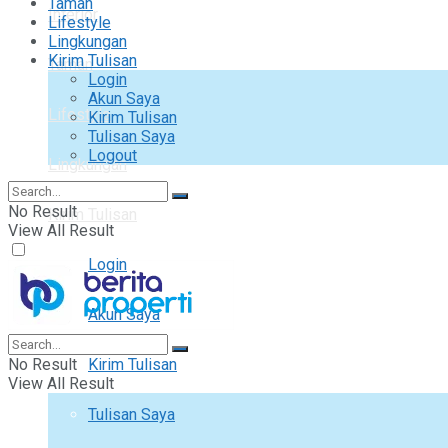
Taman
Interior
Lifestyle
Lingkungan
Kirim Tulisan
Taman
Login
Akun Saya
Lifestyle
Kirim Tulisan
Tulisan Saya
Logout
Lingkungan
No Result
Kirim Tulisan
View All Result
Login
Akun Saya
No Result
Kirim Tulisan
View All Result
Tulisan Saya