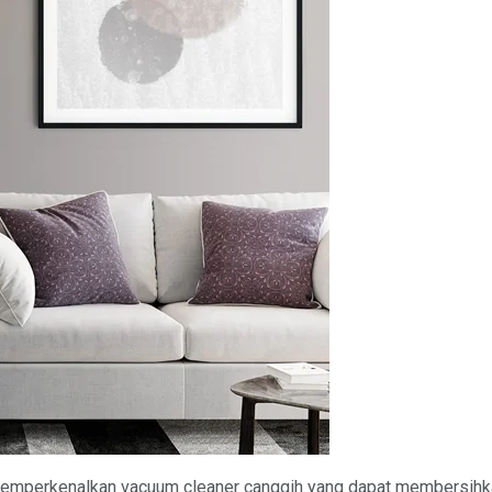
emperkenalkan vacuum cleaner canggih yang dapat membersihkan