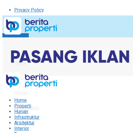
Privacy Policy
Kirim Tulisan
Tulisan Saya
Logout
Home
Properti
Hunian
Home
Properti
Infrastruktur
Hunian
Infrastruktur
Arsitektur
Arsitektur
Interior