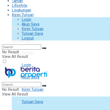
Taman
Interior
Lifestyle
Lingkungan
Kirim Tulisan
Taman
Login
Akun Saya
Lifestyle
Kirim Tulisan
Tulisan Saya
Logout
Lingkungan
No Result
Kirim Tulisan
View All Result
Login
Akun Saya
No Result
Kirim Tulisan
View All Result
Tulisan Saya