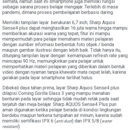
semata, namun saat ini smartphone juga memiliki fungsi
sebagai sarana proses belajar mengajar. Terlebih di masa
pandemi, dimana proses pembelajaran berbasis daring.
Memiliki tampilan layar berukuran 6,7 inch, Sharp Aquos
Sense4 plus dapat menghasilkan 16 juta warna hingga mampu
memberikan akurasi warna yang tepat, fitur ini mampu
mempermudah para pelajar memahami materi pelajaran
dengan sumber informasi berbentuk foto objek / benda
maupun gambar ilustrasi dengan lebih baik. Tidak hanya itu,
ditunjang tampilan layar dengan kemampuan refresh rate yang
mencapai 90 Hz, memungkinkan para pelajar untuk
memperhatikan materi pelajaran yang diberikan dalam bentuk
video dengan nyaman tanpa khawatir mata cepat lelah, karena
gerakan pada layar smartphone terlihat halus.
Dibekali daya tahan prima, layar Sharp Aquos Sense4 plus
dilapisi Corning Gorilla Glass 3 yang mampu menahan
benturan pada layar sehingga tidak mudah retak pada saat
terjatuh dari meja belajar. Sharp AQUOS Sense4 Plus pun
aman digunakan ketika pelajar berada di kondisi lingkungan
berdebu maupun terkena tumpahan air minum, karena sudah
memiliki sertifikasi IPX 6 (
) dan IPX 5/8 (
anti dust
water
).
resistant