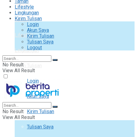
Taman
Interior
Lifestyle
Lingkungan
Kirim Tulisan
Taman
Login
Akun Saya
Lifestyle
Kirim Tulisan
Tulisan Saya
Logout
Lingkungan
No Result
Kirim Tulisan
View All Result
Login
Akun Saya
No Result
Kirim Tulisan
View All Result
Tulisan Saya