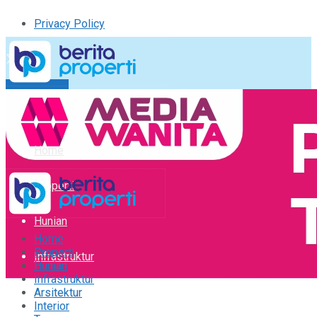
Privacy Policy
Kirim Tulisan
Tulisan Saya
Logout
Home
Properti
Hunian
Home
Properti
Infrastruktur
Hunian
Infrastruktur
Arsitektur
Arsitektur
Interior