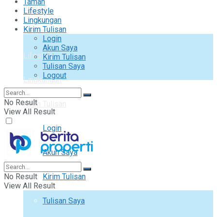
Taman
Interior
Lifestyle
Lingkungan
Kirim Tulisan
Taman
Login
Akun Saya
Lifestyle
Kirim Tulisan
Tulisan Saya
Logout
Lingkungan
No Result
Kirim Tulisan
View All Result
Login
Akun Saya
No Result
Kirim Tulisan
View All Result
Tulisan Saya