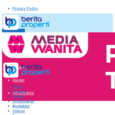
Privacy Policy
Kirim Tulisan
Tulisan Saya
Logout
Home
Properti
Hunian
Home
Properti
Infrastruktur
Hunian
Infrastruktur
Arsitektur
Arsitektur
Interior