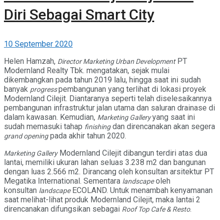
Diri Sebagai Smart City
10 September 2020
Helen Hamzah,
PT
Director Marketing Urban Development
Modernland Realty Tbk. mengatakan, sejak mulai
dikembangkan pada tahun 2019 lalu, hingga saat ini sudah
banyak
pembangunan yang terlihat di lokasi proyek
progress
Modernland Cilejit. Diantaranya seperti telah diselesaikannya
pembangunan infrastruktur jalan utama dan saluran drainase di
dalam kawasan. Kemudian,
yang saat ini
Marketing Gallery
sudah memasuki tahap
dan direncanakan akan segera
finishing
pada akhir tahun 2020.
grand opening
Modernland Cilejit dibangun terdiri atas dua
Marketing Gallery
lantai, memiliki ukuran lahan seluas 3.238 m2 dan bangunan
dengan luas 2.566 m2. Dirancang oleh konsultan arsitektur PT
Megatika International. Sementara
oleh
landscape
konsultan
ECOLAND. Untuk menambah kenyamanan
landscape
saat melihat-lihat produk Modernland Cilejit, maka lantai 2
direncanakan difungsikan sebagai
.
Roof Top Cafe & Resto