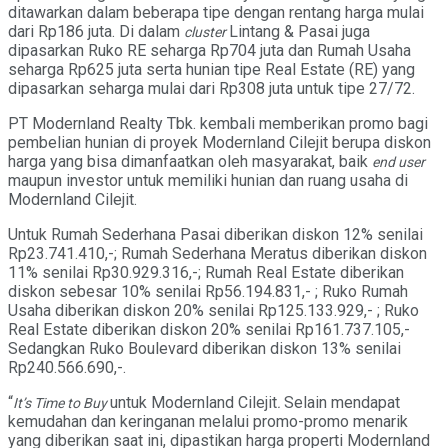
ditawarkan dalam beberapa tipe dengan rentang harga mulai
dari Rp186 juta. Di dalam
Lintang & Pasai juga
cluster
dipasarkan Ruko RE seharga Rp704 juta dan Rumah Usaha
seharga Rp625 juta serta hunian tipe Real Estate (RE) yang
dipasarkan seharga mulai dari Rp308 juta untuk tipe 27/72.
PT Modernland Realty Tbk. kembali memberikan promo bagi
pembelian hunian di proyek Modernland Cilejit berupa diskon
harga yang bisa dimanfaatkan oleh masyarakat, baik
end user
maupun investor untuk memiliki hunian dan ruang usaha di
Modernland Cilejit.
Untuk Rumah Sederhana Pasai diberikan diskon 12% senilai
Rp23.741.410,-; Rumah Sederhana Meratus diberikan diskon
11% senilai Rp30.929.316,-; Rumah Real Estate diberikan
diskon sebesar 10% senilai Rp56.194.831,- ; Ruko Rumah
Usaha diberikan diskon 20% senilai Rp125.133.929,- ; Ruko
Real Estate diberikan diskon 20% senilai Rp161.737.105,-
Sedangkan Ruko Boulevard diberikan diskon 13% senilai
Rp240.566.690,-.
“
untuk Modernland Cilejit
Selain mendapat
It’s Time to Buy
.
kemudahan dan keringanan melalui promo-promo menarik
yang diberikan saat ini, dipastikan harga properti Modernland