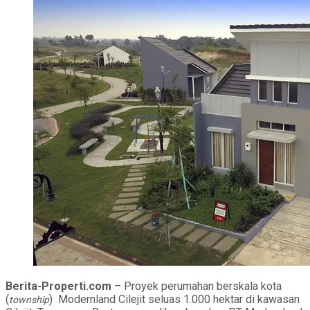
Berita-Properti.com
– Proyek perumahan berskala kota
(
) Modernland Cilejit seluas 1.000 hektar di kawasan
township