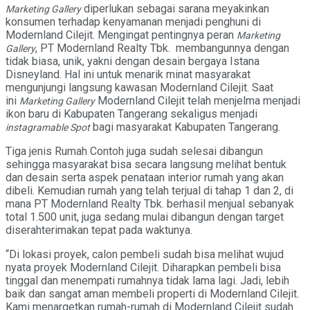
diperlukan sebagai sarana meyakinkan
Marketing Gallery
konsumen terhadap kenyamanan menjadi penghuni di
Modernland Cilejit. Mengingat pentingnya peran
Marketing
, PT Modernland Realty Tbk. membangunnya dengan
Gallery
tidak biasa, unik, yakni dengan desain bergaya Istana
Disneyland. Hal ini untuk menarik minat masyarakat
mengunjungi langsung kawasan Modernland Cilejit. Saat
ini
Modernland Cilejit telah menjelma menjadi
Marketing Gallery
ikon baru di Kabupaten Tangerang sekaligus menjadi
bagi masyarakat Kabupaten Tangerang.
instagramable Spot
Tiga jenis Rumah Contoh juga sudah selesai dibangun
sehingga masyarakat bisa secara langsung melihat bentuk
dan desain serta aspek penataan interior rumah yang akan
dibeli. Kemudian rumah yang telah terjual di tahap 1 dan 2, di
mana PT Modernland Realty Tbk. berhasil menjual sebanyak
total 1.500 unit, juga sedang mulai dibangun dengan target
diserahterimakan tepat pada waktunya.
“Di lokasi proyek, calon pembeli sudah bisa melihat wujud
nyata proyek Modernland Cilejit. Diharapkan pembeli bisa
tinggal dan menempati rumahnya tidak lama lagi. Jadi, lebih
baik dan sangat aman membeli properti di Modernland Cilejit.
Kami menargetkan rumah-rumah di Modernland Cilejit sudah