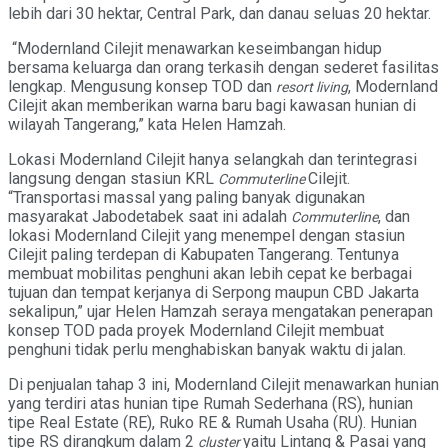
lebih dari 30 hektar, Central Park, dan danau seluas 20 hektar.
“Modernland Cilejit menawarkan keseimbangan hidup
bersama keluarga dan orang terkasih dengan sederet fasilitas
lengkap. Mengusung konsep TOD dan
, Modernland
resort living
Cilejit akan memberikan warna baru bagi kawasan hunian di
wilayah Tangerang,” kata Helen Hamzah.
Lokasi Modernland Cilejit hanya selangkah dan terintegrasi
langsung dengan stasiun KRL
Cilejit.
Commuterline
“Transportasi massal yang paling banyak digunakan
masyarakat Jabodetabek saat ini adalah
, dan
Commuterline
lokasi Modernland Cilejit yang menempel dengan stasiun
Cilejit paling terdepan di Kabupaten Tangerang. Tentunya
membuat mobilitas penghuni akan lebih cepat ke berbagai
tujuan dan tempat kerjanya di Serpong maupun CBD Jakarta
sekalipun,” ujar Helen Hamzah seraya mengatakan penerapan
konsep TOD pada proyek Modernland Cilejit membuat
penghuni tidak perlu menghabiskan banyak waktu di jalan.
Di penjualan tahap 3 ini, Modernland Cilejit menawarkan hunian
yang terdiri atas hunian tipe Rumah Sederhana (RS), hunian
tipe Real Estate (RE), Ruko RE & Rumah Usaha (RU). Hunian
tipe RS dirangkum dalam 2
yaitu Lintang & Pasai yang
cluster